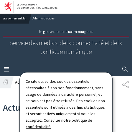
Aller au menu principal
Aller au contenu
gouvernement.lu
Administrations
Le gouvernement luxembourgeois
Service des médias, de la connectivité et de la
politique numérique
AFFICHER
MENU
PRINCIPAL
Ce site utilise des cookies essentiels
Actualités
PA
Accueil
nécessaires à son bon fonctionnement, sans
usage de données à caractère personnel, et
ne pouvant pas être refusés. Des cookies non
Actualités
essentiels sont utilisés à des fins statistiques
et seront activés uniquement si vous les
acceptez. Consulter notre
politique de
confidentialité
.