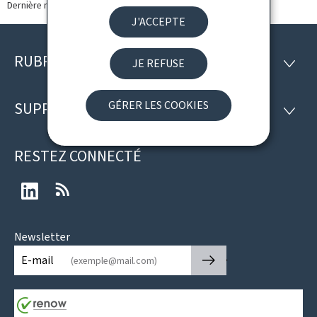
Dernière modification le
30.03.2026
J'ACCEPTE
RUBRIQUES
Pied
JE REFUSE
RUBRI
de
GÉRER LES COOKIES
SUPPORT
SUPP
page
RESTEZ CONNECTÉ
LinkedIn
RSS
Newsletter
🡒
E-mail