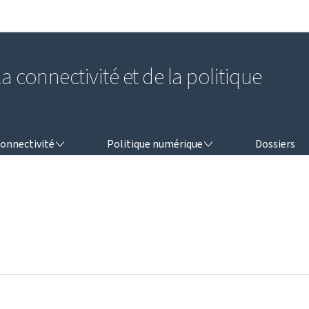
Aller au menu principal
Aller au contenu
a connectivité et de la politique
NNECTIVITÉ
POLITIQUE NUMÉRIQUE
onnectivité
Politique numérique
Dossiers