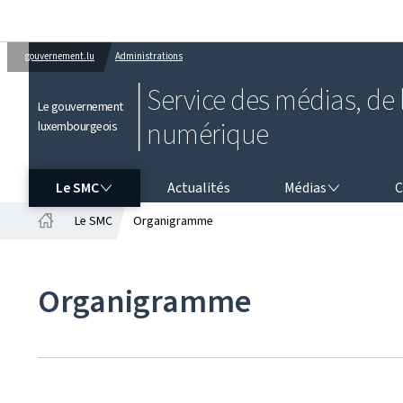
gouvernement.lu
Administrations
Service des médias, de l
Le gouvernement
numérique
luxembourgeois
LE SMC
MÉDIAS
CO
Le SMC
Actualités
Médias
C
Le SMC
Organigramme
Accueil
Organigramme