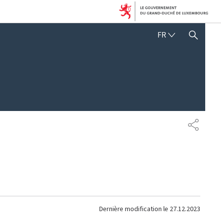
FRANÇAIS
FR
AFFICHER / MASQUER 
PARTAG
Dernière modification le
27.12.2023