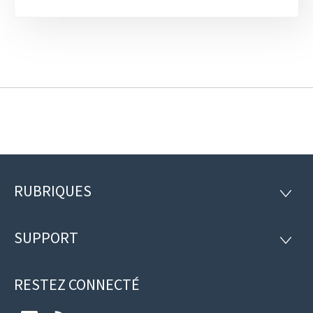
RUBRIQUES
Pied
RUBRI
de
SUPPORT
SUPP
page
RESTEZ CONNECTÉ