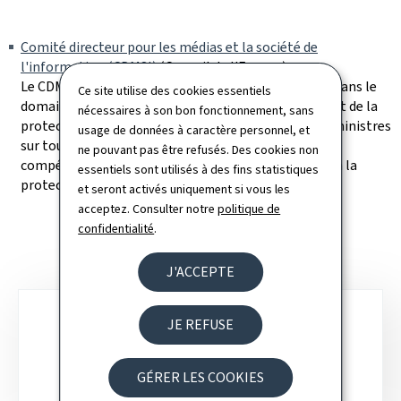
Comité directeur pour les médias et la société de
l'information (CDMSI)
(Conseil de l'Europe)
Le CDMSI supervise le travail du Conseil de l'Europe dans le
Ce site utilise des cookies essentiels
domaine des médias, de la société de l'information et de la
nécessaires à son bon fonctionnement, sans
protection des données, et conseille le Comité des ministres
usage de données à caractère personnel, et
sur toutes les questions relevant de son domaine de
ne pouvant pas être refusés. Des cookies non
compétence, en s'attachant tout particulièrement à la
essentiels sont utilisés à des fins statistiques
protection et à la promotion des droits de l'homme.
et seront activés uniquement si vous les
acceptez. Consulter notre
politique de
confidentialité
.
J'ACCEPTE
Sous-
JE REFUSE
rubriques
PRESSE
GÉRER LES COOKIES