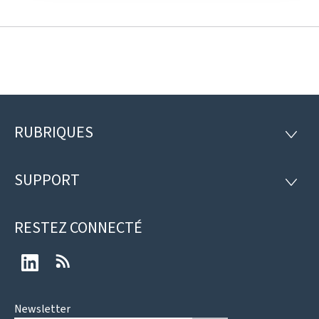
RUBRIQUES
Pied
RUBRI
de
SUPPORT
SUPP
page
RESTEZ CONNECTÉ
LinkedIn
RSS
Newsletter