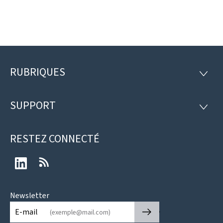
RUBRIQUES
Pied
RUBRI
de
SUPPORT
SUPP
page
RESTEZ CONNECTÉ
LinkedIn
RSS
Newsletter
🡒
E-mail