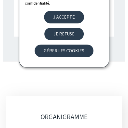
confidentialité
.
J'ACCEPTE
JE REFUSE
SITE INTERNET DE
L'INITIATIVE
GÉRER LES COOKIES
GOUVERNEMENTALE
Sous-
rubriques
ORGANIGRAMME