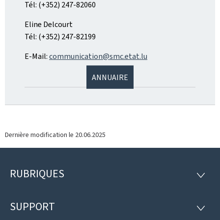
Tél: (+352) 247-82060
Eline Delcourt
Tél: (+352) 247-82199
E-Mail:
communication@smc.etat.lu
ANNUAIRE
Dernière modification le
20.06.2025
RUBRIQUES
Pied
RUBRI
de
SUPPORT
SUPP
page