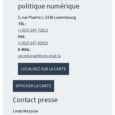
politique numérique
ADRESSE
5, rue Plaetis
L-2338
Luxembourg
:
TÉL.:
(+352) 247-72012
FAX:
(+352) 247-92015
E-MAIL:
secretariat@smc.etat.lu
LOCALISEZ SUR LA CARTE
AFFICHER LA CARTE
Contact presse
Linda Mazzola