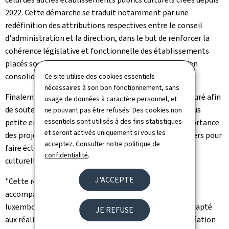
2022. Cette démarche se traduit notamment par une
redéfinition des attributions respectives entre le conseil
d'administration et la direction, dans le but de renforcer la
cohérence législative et fonctionnelle des établissements
placés sous la tutelle du ministère de la Culture, et d'en
consolider la gouvernance.
Ce site utilise des cookies essentiels
nécessaires à son bon fonctionnement, sans
Finalement, un mécanisme d'aide de minimis est instauré afin
usage de données à caractère personnel, et
de soutenir des projets audiovisuels innovants et de plus
ne pouvant pas être refusés. Des cookies non
essentiels sont utilisés à des fins statistiques
petite envergure. En ce sens, la loi met en avant l'importance
et seront activés uniquement si vous les
des projets audiovisuels plus modestes, véritables leviers pour
acceptez. Consulter notre
politique de
faire éclore de nouveaux talents et renforcer la vitalité
confidentialité
.
culturelle et artistique du pays.
J'ACCEPTE
"Cette réforme constitue une étape essentielle pour
accompagner l'évolution du paysage audiovisuel
luxembourgeois. En offrant un cadre de soutien plus adapté
JE REFUSE
aux réalités actuelles, elle permettra de stimuler la création