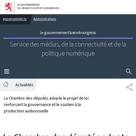
Aller au menu principal
Aller au contenu
gouvernement.lu
Administrations
Le gouvernement luxembourgeois
Service des médias, de la connectivité et de la
politique numérique
AFFICHER
MENU
PRINCIPAL
Actualités
PA
Accueil
La Chambre des députés adopte le projet de loi
renforçant la gouvernance et le soutien à la
production audiovisuelle