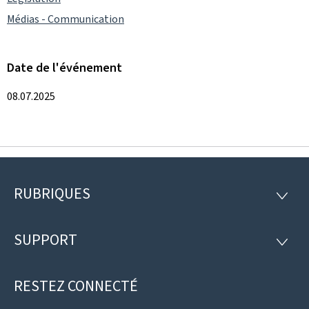
Médias - Communication
Date de l'événement
08.07.2025
RUBRIQUES
Pied
RUBRI
de
SUPPORT
SUPP
page
RESTEZ CONNECTÉ