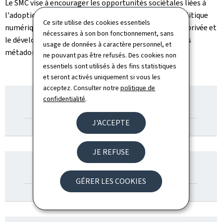
Le SMC vise à encourager les opportunités sociétales liées à
l'adoption de nouvelles technologies à travers une politique
Ce site utilise des cookies essentiels
numérique qui garantit à la fois la protection de la vie privée et
nécessaires à son bon fonctionnement, sans
le développement du plein potentiel du Big Data et des
usage de données à caractère personnel, et
métadonnées.
ne pouvant pas être refusés. Des cookies non
essentiels sont utilisés à des fins statistiques
et seront activés uniquement si vous les
acceptez. Consulter notre
politique de
POLITIQUE ET
confidentialité
.
PROTECTION DES
DONNÉES
J'ACCEPTE
JE REFUSE
COMPÉTENCES
NUMÉRIQUES
GÉRER LES COOKIES