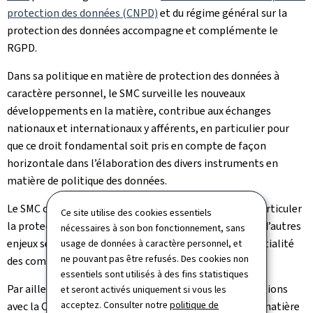
protection des données (CNPD)
et du régime général sur la
protection des données accompagne et complémente le
RGPD.
Dans sa politique en matière de protection des données à
caractère personnel, le SMC surveille les nouveaux
développements en la matière, contribue aux échanges
nationaux et internationaux y afférents, en particulier pour
que ce droit fondamental soit pris en compte de façon
horizontale dans l’élaboration des divers instruments en
matière de politique des données.
Le SMC contribue aussi aux échanges lorsqu’il s’agit d’articuler
Ce site utilise des cookies essentiels
la protection des données à caractère personnel avec d’autres
nécessaires à son bon fonctionnement, sans
enjeux sectoriels, par exemple concernant la confidentialité
usage de données à caractère personnel, et
ne pouvant pas être refusés. Des cookies non
des communications électroniques.
essentiels sont utilisés à des fins statistiques
Par ailleurs, le SMC se charge d’assurer le suivi des relations
et seront activés uniquement si vous les
acceptez. Consulter notre
politique de
avec la CNPD, l’autorité de contrôle indépendante en matière