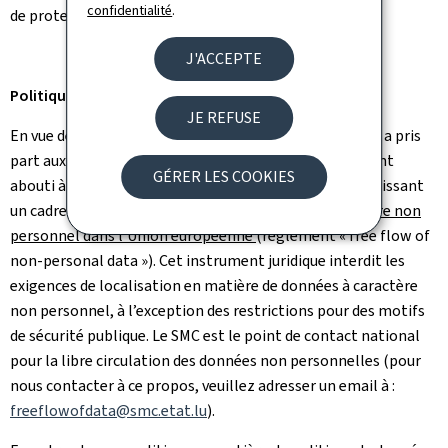
confidentialité
.
de protection des données à caractère personnel.
J'ACCEPTE
Politique des données
JE REFUSE
En vue de libérer davantage les flux de données, le SMC a pris
part aux travaux au niveau de l’Union européenne qui ont
GÉRER LES COOKIES
abouti à l’adoption du
règlement (UE) 2018/1807
établissant
un cadre applicable au
libre flux des données à caractère non
personnel dans l'Union européenne
(règlement « free flow of
non-personal data »). Cet instrument juridique interdit les
exigences de localisation en matière de données à caractère
non personnel, à l’exception des restrictions pour des motifs
de sécurité publique. Le SMC est le point de contact national
pour la libre circulation des données non personnelles (pour
nous contacter à ce propos, veuillez adresser un email à :
freeflowofdata@smc.etat.lu
).