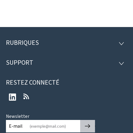
RUBRIQUES
Pied
RUBRI
de
SUPPORT
SUPP
page
RESTEZ CONNECTÉ
LinkedIn
RSS
Newsletter
🡒
E-mail