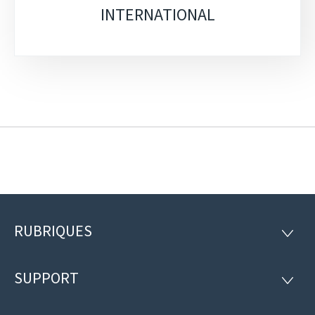
INTERNATIONAL
RUBRIQUES
Pied
RUBRI
de
SUPPORT
SUPP
page