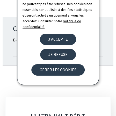
ne pouvant pas être refusés. Des cookies non
essentiels sont utilisés à des fins statistiques
et seront activés uniquement si vous les
acceptez. Consulter notre
politique de
Contact Télécom
confidentialité
.
J'ACCEPTE
E-Mail:
telecom@smc.etat.lu
ANNUAIRE
JE REFUSE
GÉRER LES COOKIES
Sous-