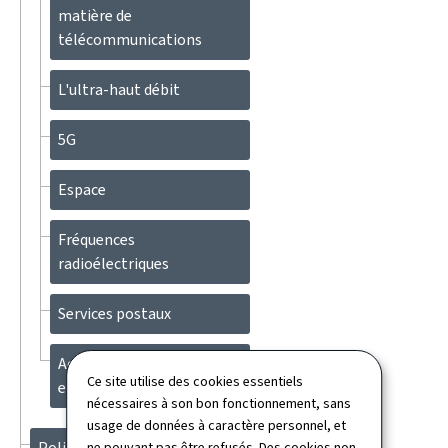
matière de
télécommunications
L'ultra-haut débit
5G
Espace
Fréquences
radioélectriques
Services postaux
Activités au niveau
Ce site utilise des cookies essentiels
européen et international
nécessaires à son bon fonctionnement, sans
usage de données à caractère personnel, et
Politique numérique
ne pouvant pas être refusés. Des cookies non