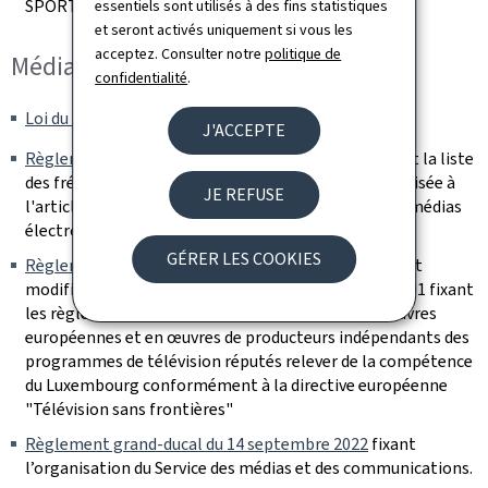
SPORTIVE"
essentiels sont utilisés à des fins statistiques
et seront activés uniquement si vous les
acceptez. Consulter notre
politique de
Médias électroniques
confidentialité
.
Loi du 27 juillet 1991
sur les médias électroniques
J'ACCEPTE
Règlement grand-ducal du 28 juillet 2014
établissant la liste
des fréquences de radiodiffusion luxembourgeoises visée à
JE REFUSE
l'article 4 de la loi modifiée du 27 juillet 1991 sur les médias
électroniques
GÉRER LES COOKIES
Règlement grand-ducal du 17 décembre 2010
portant
modification du règlement grand-ducal du 5 avril 2001 fixant
les règles applicables en matière de contenu en œuvres
européennes et en œuvres de producteurs indépendants des
programmes de télévision réputés relever de la compétence
du Luxembourg conformément à la directive européenne
"Télévision sans frontières"
Règlement grand-ducal du 14 septembre 2022
fixant
l’organisation du Service des médias et des communications.