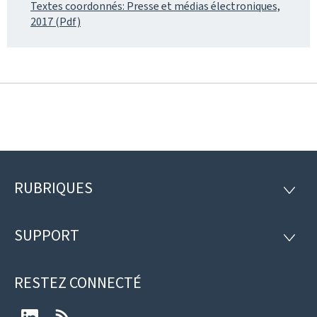
Textes coordonnés: Presse et médias électroniques,
2017 (Pdf)
RUBRIQUES
Pied
RUBRI
de
SUPPORT
SUPP
page
RESTEZ CONNECTÉ
LinkedIn
RSS