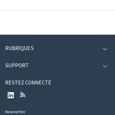
RUBRIQUES
Pied
RUBRI
de
SUPPORT
SUPP
page
RESTEZ CONNECTÉ
LinkedIn
RSS
Newsletter