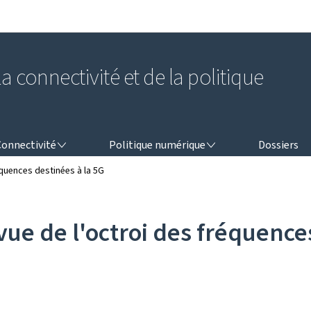
Aller au menu principal
Aller au contenu
a connectivité et de la politique
NNECTIVITÉ
POLITIQUE NUMÉRIQUE
Connectivité
Politique numérique
Dossiers
équences destinées à la 5G
ue de l'octroi des fréquence