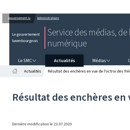
gouvernement.lu
Administrations
Service des médias, de l
Le gouvernement
numérique
luxembourgeois
LE SMC
MÉDIAS
CO
Le SMC
Actualités
Médias
Actualités
Résultat des enchères en vue de l'octroi des fr
Accueil
Résultat des enchères en v
Dernière modification le
23.07.2020