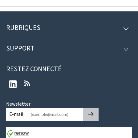
RUBRIQUES
Pied
RUBRI
de
SUPPORT
SUPP
page
RESTEZ CONNECTÉ
LinkedIn
RSS
Newsletter
🡒
E-mail