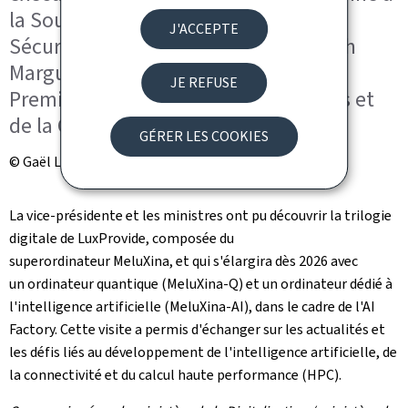
la Souveraineté technologique, à la
J'ACCEPTE
Sécurité et à la Démocratie ; Elisabeth
Margue, ministre déléguée auprès du
JE REFUSE
Premier ministre, chargée des Médias et
de la Connectivité
GÉRER LES COOKIES
© Gaël Lesure - LuxProvide
La vice-présidente et les ministres ont pu découvrir la trilogie
digitale de LuxProvide, composée du
superordinateur MeluXina, et qui s'élargira dès 2026 avec
un ordinateur quantique (MeluXina-Q) et un ordinateur dédié à
l'intelligence artificielle (MeluXina-AI), dans le cadre de l'AI
Factory. Cette visite a permis d'échanger sur les actualités et
les défis liés au développement de l'intelligence artificielle, de
la connectivité et du calcul haute performance (HPC).