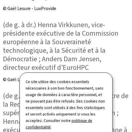
© Gaël Lesure - LuxProvide
(de g. à dr.) Henna Virkkunen, vice-
présidente exécutive de la Commission
européenne à la Souveraineté
technologique, à la Sécurité et à la
Démocratie ; Anders Dam Jensen,
directeur exécutif d’EuroHPC
© Gaël Lesure - LuxProvide
Ce site utilise des cookies essentiels
nécessaires à son bon fonctionnement, sans
(de g. à dr.) Stéphanie Obertin, ministre de
usage de données à caractère personnel, et
ne pouvant pas être refusés. Des cookies non
la Recherche et de l’Enseignement
essentiels sont utilisés à des fins statistiques
supérieur, ministre de la Digitalisation ;
et seront activés uniquement si vous les
Henna Virkkunen, vice-présidente
acceptez. Consulter notre
politique de
confidentialité
.
exécutive de la Commission européenne à