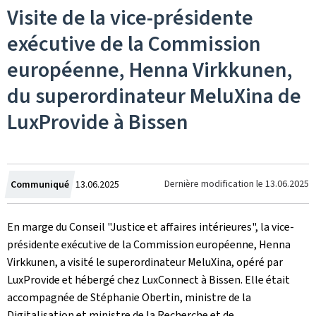
Visite de la vice-présidente
exécutive de la Commission
européenne, Henna Virkkunen,
du superordinateur MeluXina de
LuxProvide à Bissen
Crée
Dernière modification le
13.06.2025
Communiqué
13.06.2025
le
En marge du Conseil "Justice et affaires intérieures", la vice-
présidente exécutive de la Commission européenne, Henna
Virkkunen, a visité le superordinateur MeluXina, opéré par
LuxProvide et hébergé chez LuxConnect à Bissen. Elle était
accompagnée de Stéphanie Obertin, ministre de la
Digitalisation et ministre de la Recherche et de