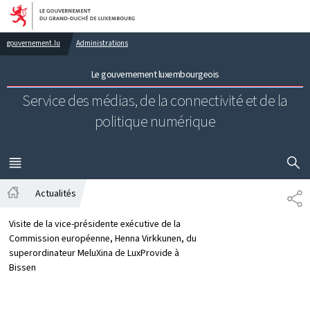
Aller au menu principal
Aller au contenu
gouvernement.lu
Administrations
Le gouvernement luxembourgeois
Service des médias, de la connectivité et de la
politique numérique
AFFICHER
MENU
PRINCIPAL
Actualités
PA
Accueil
Visite de la vice-présidente exécutive de la
Commission européenne, Henna Virkkunen, du
superordinateur MeluXina de LuxProvide à
Bissen