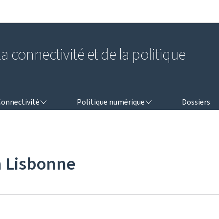
Aller au menu principal
Aller au contenu
a connectivité et de la politique
NNECTIVITÉ
POLITIQUE NUMÉRIQUE
Connectivité
Politique numérique
Dossiers
à Lisbonne