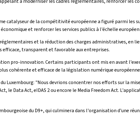
, appelant à moderniser les cadres réglementaires, renforcer les 
omme catalyseur de la compétitivité européenne a figuré parmi les s
 économique et renforcer les services publics à l'échelle européen
 réglementaires et la réduction des charges administratives, en lie
 efficace, transparent et favorable aux entreprises.
tion pro-innovation. Certains participants ont mis en avant l'exe
plus cohérente et efficace de la législation numérique européenne
on du Luxembourg: "Nous devrions concentrer nos efforts sur la mi
Act, le Data Act, eIDAS 2 ou encore le Media Freedom Act. L'applic
mbourgeoise du D9+, qui culminera dans l'organisation d'une réun