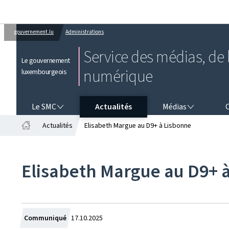
gouvernement.lu
Administrations
Service des médias, de l
Le gouvernement
numérique
luxembourgeois
LE SMC
MÉDIAS
CO
Le SMC
Actualités
Médias
Actualités
Elisabeth Margue au D9+ à Lisbonne
Accueil
Elisabeth Margue au D9+ 
Crée
Communiqué
17.10.2025