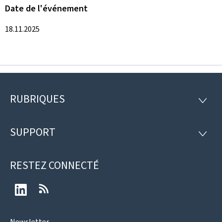
Date de l'événement
18.11.2025
RUBRIQUES
Pied
RUBRI
de
SUPPORT
SUPP
page
RESTEZ CONNECTÉ
LinkedIn
RSS
Newsletter