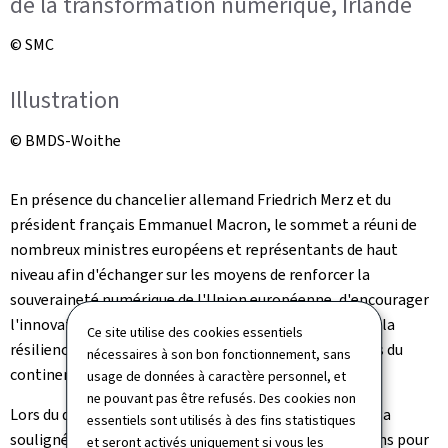
de la transformation numérique, Irlande
© SMC
Illustration
© BMDS-Woithe
En présence du chancelier allemand Friedrich Merz et du
président français Emmanuel Macron, le sommet a réuni de
nombreux ministres européens et représentants de haut
niveau afin d'échanger sur les moyens de renforcer la
souveraineté numérique de l'Union européenne, d'encourager
l'innovation technologique européenne et de garantir la
Ce site utilise des cookies essentiels
résilience et la sécurité des infrastructures numériques du
nécessaires à son bon fonctionnement, sans
continent.
usage de données à caractère personnel, et
ne pouvant pas être refusés. Des cookies non
Lors du déjeuner officiel du sommet, Elisabeth Margue a
essentiels sont utilisés à des fins statistiques
souligné l'importance d'intensifier les efforts communs pour
et seront activés uniquement si vous les