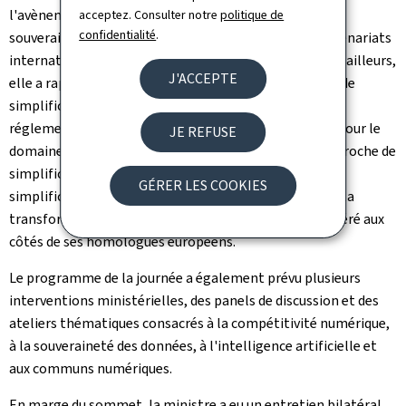
l'avènement du marché intérieur et a plaidé pour une
acceptez. Consulter notre
politique de
confidentialité
.
souveraineté numérique européenne ouverte aux partenariats
internationaux partageant les valeurs de l'Europe. Par ailleurs,
J'ACCEPTE
elle a rappelé la nécessité d'un programme européen de
simplification ambitieux permettant de créer un cadre
réglementaire cohérent et une gouvernance efficace pour le
JE REFUSE
domaine du numérique. "Nous devons adopter une approche de
simplification par défaut et réfléchir aux aspects de
GÉRER LES COOKIES
simplification dès la conception des règlements pour la
transformation numérique de l'Europe", a-t-elle suggéré aux
côtés de ses homologues européens.
Le programme de la journée a également prévu plusieurs
interventions ministérielles, des panels de discussion et des
ateliers thématiques consacrés à la compétitivité numérique,
à la souveraineté des données, à l'intelligence artificielle et
aux communs numériques.
En marge du sommet, la ministre a eu un entretien bilatéral