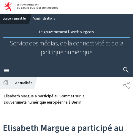
Aller au menu principal
Aller au contenu
gouvernement.lu
Administrations
Le gouvernement luxembourgeois
Service des médias, de la connectivité et de la
politique numérique
AFFICHER
MENU
PRINCIPAL
Actualités
PA
Accueil
Elisabeth Margue a participé au Sommet sur la
souveraineté numérique européenne à Berlin
Elisabeth Margue a participé au