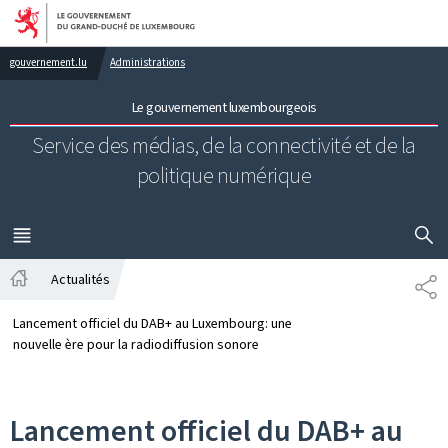
Aller au menu principal
Aller au contenu
gouvernement.lu
Administrations
Le gouvernement luxembourgeois
Service des médias, de la connectivité et de la
politique numérique
AFFICHER
MENU
PRINCIPAL
Actualités
PA
Accueil
Lancement officiel du DAB+ au Luxembourg: une
nouvelle ère pour la radiodiffusion sonore
Lancement officiel du DAB+ au