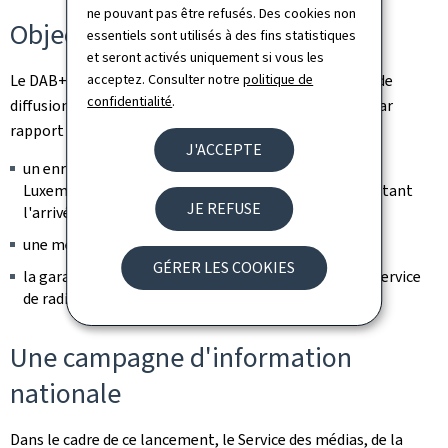
ne pouvant pas être refusés. Des cookies non
Objectifs et bénéfices du DAB+
essentiels sont utilisés à des fins statistiques
et seront activés uniquement si vous les
acceptez. Consulter notre
politique de
Le DAB+ représente la dernière évolution du standard de
confidentialité
.
diffusion numérique et offre de nombreux avantages par
rapport à la diffusion analogique, à savoir:
J'ACCEPTE
un enrichissement de l'offre médiatique sonore au
Luxembourg et du pluralisme médiatique, en permettant
JE REFUSE
l'arrivée de nouvelles radios;
une meilleure qualité sonore; et
GÉRER LES COOKIES
la garantie d'une couverture nationale pour chaque service
de radio appartenant à ce multiplex numérique.
Une campagne d'information
nationale
Dans le cadre de ce lancement, le Service des médias, de la