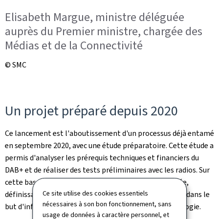
Elisabeth Margue, ministre déléguée
auprès du Premier ministre, chargée des
Médias et de la Connectivité
© SMC
Un projet préparé depuis 2020
Ce lancement est l'aboutissement d'un processus déjà entamé
en septembre 2020, avec une étude préparatoire. Cette étude a
permis d'analyser les prérequis techniques et financiers du
DAB+ et de réaliser des tests préliminaires avec les radios. Sur
cette base, une feuille de route nationale a été publiée,
Ce site utilise des cookies essentiels
définissant la vision stratégique et les aspects légaux, dans le
nécessaires à son bon fonctionnement, sans
but d'informer les citoyens sur cette nouvelle technologie.
usage de données à caractère personnel, et