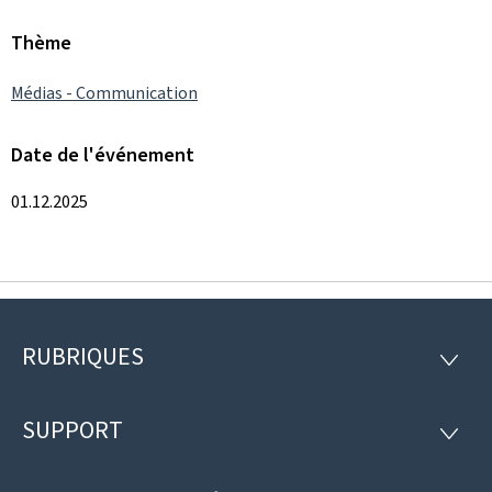
Thème
Médias - Communication
Date de l'événement
01.12.2025
RUBRIQUES
Pied
RUBRI
de
SUPPORT
SUPP
page