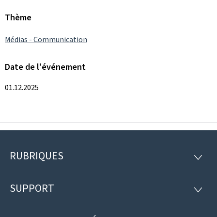
Thème
Médias - Communication
Date de l'événement
01.12.2025
RUBRIQUES
Pied
RUBRI
de
SUPPORT
SUPP
page