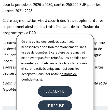
pour la période de 2026 à 2030, contre 250.000 EUR pour les
années 2021-2025.
Cette augmentation vise à couvrir des frais supplémentaires
de personnel ainsi que les frais résultant de la diffusion du
programme via DAB+.
Ce site utilise des cookies essentiels
La convention 2026-2030 permettra ainsi à la radio citoyenne
nécessaires à son bon fonctionnement, sans
de développer ses missions sur la voie entamée en faveur de
usage de données à caractère personnel, et
l'éducation aux médias, de l'inclusion sociale et du dialogue
ne pouvant pas être refusés. Des cookies non
interculturel via l'élaboration d'une programmation qui
essentiels sont utilisés à des fins statistiques
s'adresse au grand public tout en incluant des communautés
et seront activés uniquement si vous les
peu servies par les autres médias.
acceptez. Consulter notre
politique de
confidentialité
.
Communiqué par le Service des médias, de la connectivité et de
la politique numérique
J'ACCEPTE
JE REFUSE