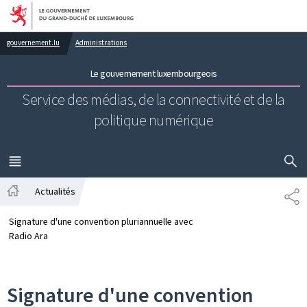
Aller au menu principal
Aller au contenu
gouvernement.lu
Administrations
Le gouvernement luxembourgeois
Service des médias, de la connectivité et de la
politique numérique
AFFICHER
MENU
PRINCIPAL
Actualités
PA
Accueil
Signature d'une convention pluriannuelle avec
Radio Ara
Signature d'une convention