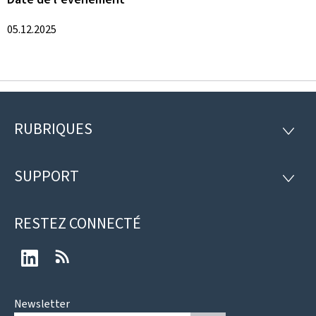
05.12.2025
RUBRIQUES
Pied
RUBRI
de
SUPPORT
SUPP
page
RESTEZ CONNECTÉ
LinkedIn
RSS
Newsletter