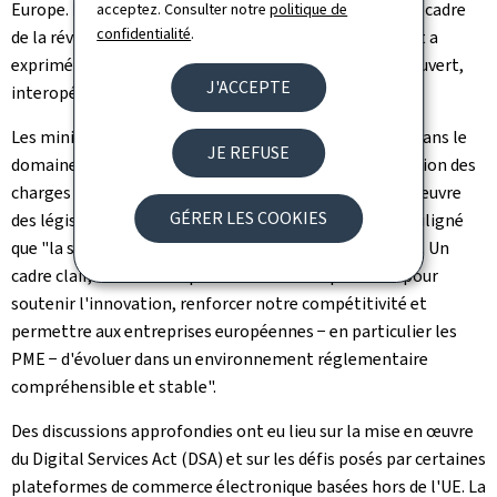
Europe. La ministre a réaffirmé cette ambition dans le cadre
acceptez. Consulter notre
politique de
confidentialité
.
de la révision des objectifs de la Décennie numérique et a
exprimé son soutien à un environnement numérique ouvert,
J'ACCEPTE
interopérable et basé sur des données fiables.
Les ministres ont eu un échange sur la simplification dans le
JE REFUSE
domaine du numérique émettant l'accent sur la réduction des
charges administratives et sur une meilleure mise en œuvre
GÉRER LES COOKIES
des législations existantes. À ce sujet, la ministre a souligné
que "la simplification doit devenir un réflexe européen. Un
cadre clair, cohérent et prévisible est indispensable pour
soutenir l'innovation, renforcer notre compétitivité et
permettre aux entreprises européennes − en particulier les
PME − d'évoluer dans un environnement réglementaire
compréhensible et stable".
Des discussions approfondies ont eu lieu sur la mise en œuvre
du Digital Services Act (DSA) et sur les défis posés par certaines
plateformes de commerce électronique basées hors de l'UE. La