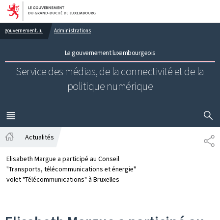
Aller au menu principal
Aller au contenu
gouvernement.lu
Administrations
Le gouvernement luxembourgeois
Service des médias, de la connectivité et de la
politique numérique
AFFICHER
MENU
PRINCIPAL
Actualités
PA
Accueil
Elisabeth Margue a participé au Conseil
"Transports, télécommunications et énergie"
volet "Télécommunications" à Bruxelles