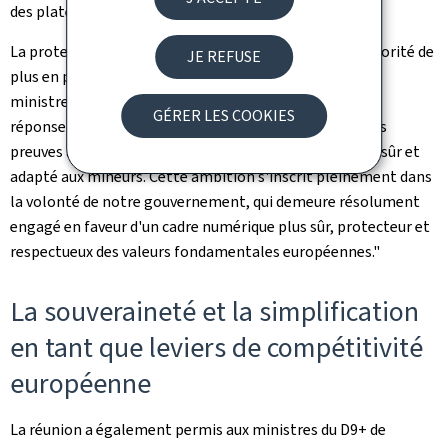
des plateformes et de cohérence réglementaire.
La protection des mineurs en ligne est devenue une priorité de
JE REFUSE
plus en plus urgente pour les décideurs européens. Les
ministres et les experts académiques ont appelé à une
GÉRER LES COOKIES
réponse européenne forte, cohérente et fondée sur des
preuves afin de garantir un environnement numérique sûr et
adapté aux mineurs. Cette ambition s'inscrit pleinement dans
la volonté de notre gouvernement, qui demeure résolument
engagé en faveur d'un cadre numérique plus sûr, protecteur et
respectueux des valeurs fondamentales européennes."
La souveraineté et la simplification
en tant que leviers de compétitivité
européenne
La réunion a également permis aux ministres du D9+ de