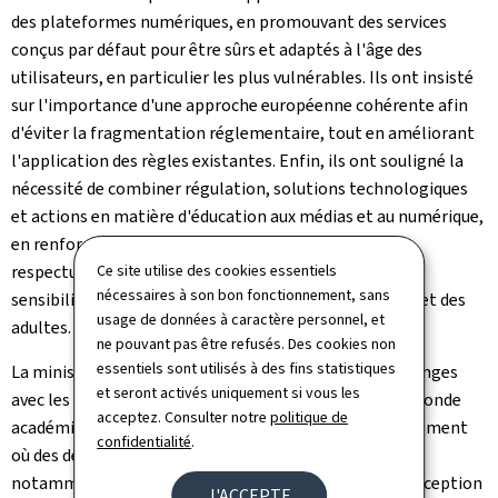
des plateformes numériques, en promouvant des services
conçus par défaut pour être sûrs et adaptés à l'âge des
utilisateurs, en particulier les plus vulnérables. Ils ont insisté
sur l'importance d'une approche européenne cohérente afin
d'éviter la fragmentation réglementaire, tout en améliorant
l'application des règles existantes. Enfin, ils ont souligné la
nécessité de combiner régulation, solutions technologiques
et actions en matière d'éducation aux médias et au numérique,
en renforçant notamment la vérification de l'âge
respectueuse de la vie privée et les initiatives de
Ce site utilise des cookies essentiels
nécessaires à son bon fonctionnement, sans
sensibilisation à destination des enfants, des parents et des
usage de données à caractère personnel, et
adultes.
ne pouvant pas être refusés. Des cookies non
essentiels sont utilisés à des fins statistiques
La ministre Elisabeth Margue a souligné que: "les échanges
et seront activés uniquement si vous les
avec les ministres ainsi qu'avec les représentants du monde
acceptez. Consulter notre
politique de
académique ont été particulièrement précieux à un moment
confidentialité
.
où des décisions politiques majeurs devront être pris,
notamment en matière de vérification de l'âge, de conception
J'ACCEPTE