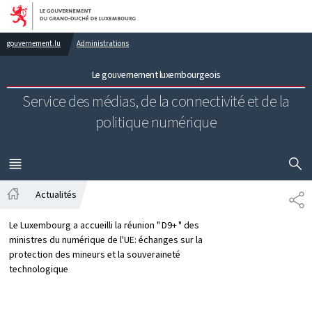
Aller au menu principal
Aller au contenu
gouvernement.lu
Administrations
Le gouvernement luxembourgeois
Service des médias, de la connectivité et de la
politique numérique
AFFICHER
MENU
PRINCIPAL
Actualités
PA
Accueil
Le Luxembourg a accueilli la réunion " D9+ " des
ministres du numérique de l'UE: échanges sur la
protection des mineurs et la souveraineté
technologique