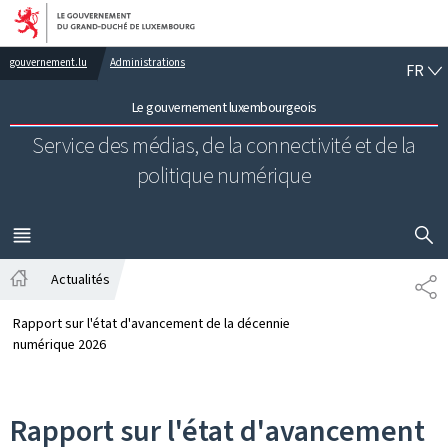
Aller au menu principal
Aller au contenu
FR
gouvernement.lu
Administrations
FR
Le gouvernement luxembourgeois
Service des médias, de la connectivité et de la
politique numérique
AFFICHER
MENU
PRINCIPAL
Actualités
PA
Accueil
Rapport sur l'état d'avancement de la décennie
numérique 2026
Rapport sur l'état d'avancement