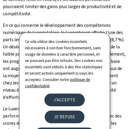
pourraient limiter des gains plus larges de productivité et de
compétitivité.
En ce qui concerne le développement des compétences
numériques de la population, le Luxembourg affiche l'une des
parts les plus élevées de spécialistes des TIC dans l'UE (8,7 %).
Ce site utilise des cookies essentiels
Un déséquilibre structurel subsiste toutefois en raison de la
nécessaires à son bon fonctionnement, sans
faible proportion de femmes dans ces métiers. Parallèlement,
usage de données à caractère personnel, et
ne pouvant pas être refusés. Des cookies non
les progrès en matière de compétences numériques de base
essentiels sont utilisés à des fins statistiques
ont augmenté (de 60,1 % à 62,4 %), légèrement au-dessus de
et seront activés uniquement si vous les
la moyenne de l'UE (60,4 %), mais des disparités persistent
acceptez. Consulter notre
politique de
chez les populations plus âgées et les personnes ayant un
confidentialité
.
niveau d'éducation plus faible, ce qui souligne la nécessité
d'efforts ciblés continus.
J'ACCEPTE
Le Luxembourg continue de faire preuve de solides
performances dans les services publics numériques (avec des
JE REFUSE
scores de 94,7/100 pour les citoyens et de 100/100 pour les