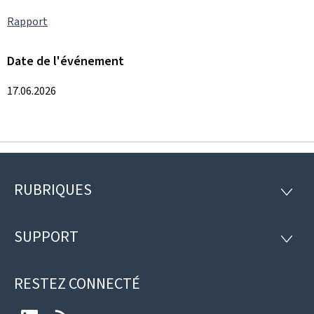
Rapport
Date de l'événement
17.06.2026
RUBRIQUES
Pied
RUBRI
de
SUPPORT
SUPP
page
RESTEZ CONNECTÉ