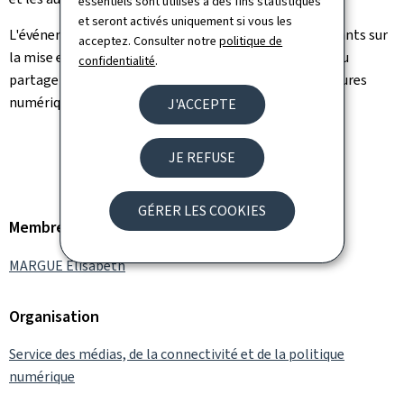
essentiels sont utilisés à des fins statistiques
et seront activés uniquement si vous les
L'événement a été marqué par des échanges enrichissants sur
acceptez. Consulter notre
politique de
la mise en œuvre de la directive NIS2 et l'importance du
confidentialité
.
partage d'informations pour protéger nos infrastructures
numériques.
J'ACCEPTE
Photo de groupe
© ILR
JE REFUSE
GÉRER LES COOKIES
Membre du gouvernement
MARGUE Elisabeth
Organisation
Service des médias, de la connectivité et de la politique
numérique