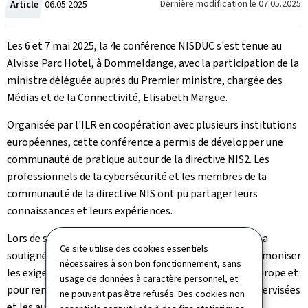
Crée
Dernière modification le
07.05.2025
Article
06.05.2025
le
Les 6 et 7 mai 2025, la 4e conférence NISDUC s'est tenue au
Alvisse Parc Hotel, à Dommeldange, avec la participation de la
ministre déléguée auprès du Premier ministre, chargée des
Médias et de la Connectivité, Elisabeth Margue.
Organisée par l'ILR en coopération avec plusieurs institutions
européennes, cette conférence a permis de développer une
communauté de pratique autour de la directive NIS2. Les
professionnels de la cybersécurité et les membres de la
communauté de la directive NIS ont pu partager leurs
connaissances et leurs expériences.
Lors de son allocution d'ouverture, la ministre Margue a
Ce site utilise des cookies essentiels
souligné que "la directive NIS2 est essentielle pour harmoniser
nécessaires à son bon fonctionnement, sans
les exigences en matière de cybersécurité à travers l'Europe et
usage de données à caractère personnel, et
pour renforcer la communication entre les entités supervisées
ne pouvant pas être refusés. Des cookies non
et les autorités compétentes."