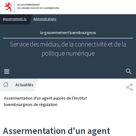
Aller au menu principal
Aller au contenu
gouvernement.lu
Administrations
Le gouvernement luxembourgeois
Service des médias, de la connectivité et de la
politique numérique
AFFICHER
MENU
PRINCIPAL
Actualités
PA
Accueil
Assermentation d'un agent auprès de l’Institut
luxembourgeois de régulation
Assermentation d'un agent