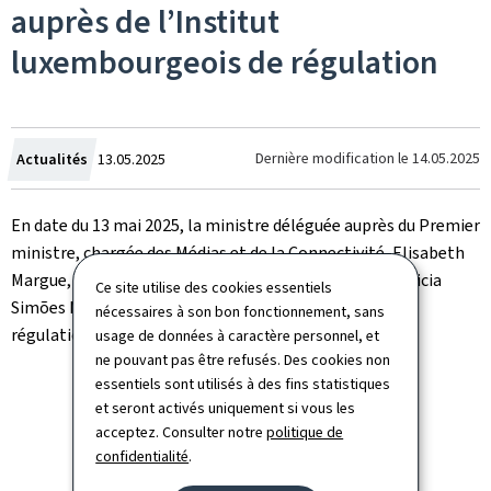
auprès de l’Institut
luxembourgeois de régulation
Crée
Dernière modification le
14.05.2025
Actualités
13.05.2025
le
En date du 13 mai 2025, la ministre déléguée auprès du Premier
ministre, chargée des Médias et de la Connectivité, Elisabeth
Margue, a procédé à l’assermentation de Madame Patricia
Ce site utilise des cookies essentiels
Simões Nunes auprès de l’Institut luxembourgeois de
nécessaires à son bon fonctionnement, sans
régulation.
usage de données à caractère personnel, et
ne pouvant pas être refusés. Des cookies non
essentiels sont utilisés à des fins statistiques
et seront activés uniquement si vous les
Assermentation ILR
©SMC
acceptez. Consulter notre
politique de
confidentialité
.