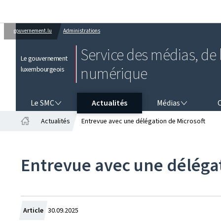
gouvernement.lu
Administrations
Service des médias, de l
Le gouvernement
numérique
luxembourgeois
LE SMC
MÉDIAS
CO
Le SMC
Actualités
Médias
Actualités
Entrevue avec une délégation de Microsoft
Accueil
Entrevue avec une délégat
Crée
Article
30.09.2025