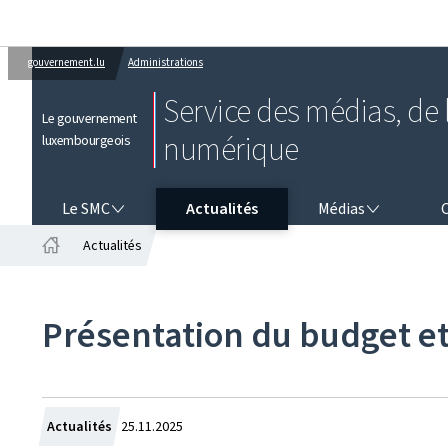
gouvernement.lu
Administrations
Service des médias, de l
Le gouvernement
numérique
luxembourgeois
LE SMC
MÉDIAS
CO
Le SMC
Actualités
Médias
Actualités
Accueil
Présentation du budget et
Crée
Actualités
25.11.2025