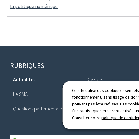
la politique numérique
Pied
RUBRIQUES
de
Actualités
Dossiers
page
Ce site utilise des cookies essentie
Le SMC
Législation
fonctionnement, sans usage de donné
pouvant pas être refusés. Des cookie
Questions parlementaires
Annuaire
fins statistiques et seront activés u
Consulter notre
politique de confiden