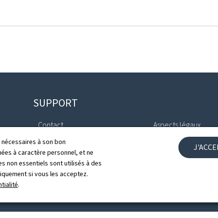
SUPPORT
Contact
Aspects légaux
ls nécessaires à son bon
J'ACC
Plan du site
Déclaration d'access
es à caractère personnel, et ne
s non essentiels sont utilisés à des
À propos du site
Gestion des cookies
niquement si vous les acceptez.
tialité
.