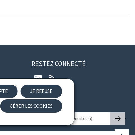
RESTEZ CONNECTÉ
LinkedIn
RSS
EPTE
JE REFUSE
ibilité
GÉRER LES COOKIES
Newsletter
🡒
E-mail
Haut