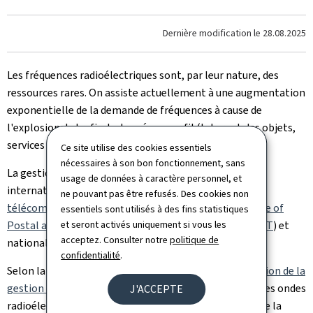
Dernière modification le
28.08.2025
Les fréquences radioélectriques sont, par leur nature, des
ressources rares. On assiste actuellement à une augmentation
exponentielle de la demande de fréquences à cause de
l'explosion du trafic de données sans fil (Internet des objets,
services de communications mobiles, etc.).
Ce site utilise des cookies essentiels
nécessaires à son bon fonctionnement, sans
La gestion du spectre radioélectrique se fait au niveau
usage de données à caractère personnel, et
international (
Union internationale des
ne pouvant pas être refusés. Des cookies non
télécommunications
), européen (
European Conference of
essentiels sont utilisés à des fins statistiques
Postal and Telecommunications Administration - CEPT
et seront activés uniquement si vous les
) et
acceptez. Consulter notre
politique de
national.
confidentialité
.
Selon la
loi modifiée du 30 mai 2005 portant organisation de la
gestion des ondes radioélectriques
, le ministre ayant les ondes
J'ACCEPTE
radioélectriques dans ses attributions, est en charge de la