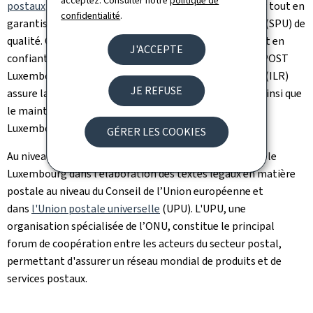
acceptez. Consulter notre
politique de
postaux
consacre la libéralisation des services postaux tout en
confidentialité
.
garantissant le maintien d’un service postal universel (SPU) de
qualité. Cette loi ouvre le secteur à la concurrence, tout en
J'ACCEPTE
confiant le service postal universel pour sept ans à la POST
Luxembourg.
L'Institut luxembourgeois de régulation
(ILR)
JE REFUSE
assure la surveillance du marché des services postaux ainsi que
le maintien d’un service postal universel de qualité au
Luxembourg.
GÉRER LES COOKIES
Au niveau international, le SMC représente également le
Luxembourg dans l’élaboration des textes légaux en matière
postale au niveau du Conseil de l’Union européenne et
dans
l'Union postale universelle
(UPU). L'UPU, une
organisation spécialisée de l’ONU, constitue le principal
forum de coopération entre les acteurs du secteur postal,
permettant d'assurer un réseau mondial de produits et de
services postaux.