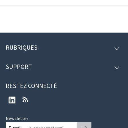
RUBRIQUES
Pied
RUBRI
de
SUPPORT
SUPP
page
RESTEZ CONNECTÉ
LinkedIn
RSS
Newsletter
🡒
E-mail