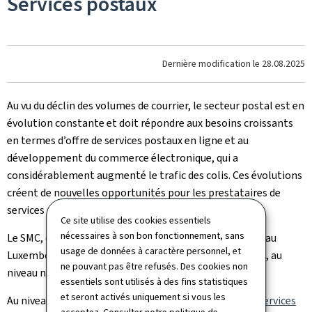
Services postaux
Dernière modification le
28.08.2025
Au vu du déclin des volumes de courrier, le secteur postal est en
évolution constante et doit répondre aux besoins croissants
en termes d’offre de services postaux en ligne et au
développement du commerce électronique, qui a
considérablement augmenté le trafic des colis. Ces évolutions
créent de nouvelles opportunités pour les prestataires de
services postaux.
Ce site utilise des cookies essentiels
nécessaires à son bon fonctionnement, sans
Le SMC, chargé de la réglementation du service postal au
usage de données à caractère personnel, et
Luxembourg, accompagne activement cette évolution, au
ne pouvant pas être refusés. Des cookies non
niveau national et international.
essentiels sont utilisés à des fins statistiques
et seront activés uniquement si vous les
Au niveau national,
la loi du 26 décembre 2012 sur les services