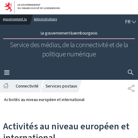
Aller au menu principal
Aller au contenu
FR
gouvernement.lu
Administrations
FR
Le gouvernement luxembourgeois
Service des médias, de la connectivité et de la
politique numérique
AFFICHER
MENU
PRINCIPAL
Connectivité
Services postaux
PA
Accueil
Activités au niveau européen et international
Activités au niveau européen et
international