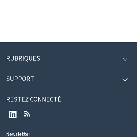
RUBRIQUES
Pied
RUBRI
de
SUPPORT
SUPP
page
RESTEZ CONNECTÉ
LinkedIn
RSS
Newsletter