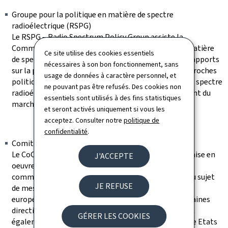
Groupe pour la politique en matière de spectre
radioélectrique (RSPG)
Le RSPG – Radio Spectrum Policy Group assiste la
Commission européenne au niveau stratégique en matière
Ce site utilise des cookies essentiels
de spectre radioélectrique. Il établit des avis et des rapports
nécessaires à son bon fonctionnement, sans
sur la politique du spectre et la coordination des approches
usage de données à caractère personnel, et
politiques, dans l’intérêt d’une utilisation efficace du spectre
ne pouvant pas être refusés. Des cookies non
radioélectrique et l'instauration et le fonctionnement du
essentiels sont utilisés à des fins statistiques
marché intérieur.
et seront activés uniquement si vous les
acceptez. Consulter notre
politique de
confidentialité
.
Comité des communications (CoCom)
Le CoCom accompagne les États membres dans la mise en
J'ACCEPTE
oeuvre du cadre réglementaire de l’UE en matière de
communications électroniques. Il formule des avis au sujet
JE REFUSE
de mesures d’exécution à prendre par la Commission
européenne conformément aux dispositions de certaines
directives, règlements et décisions européens. Il sert
GÉRER LES COOKIES
également de forum pour des échanges de vues entre Etats