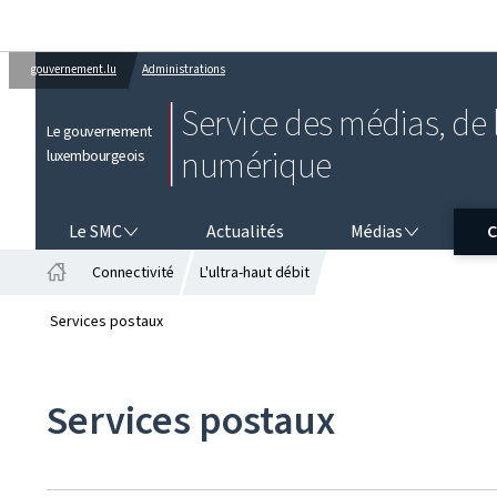
gouvernement.lu
Administrations
Service des médias, de l
Le gouvernement
numérique
luxembourgeois
LE SMC
MÉDIAS
CO
Le SMC
Actualités
Médias
C
Connectivité
L'ultra-haut débit
Accueil
Services postaux
Services postaux