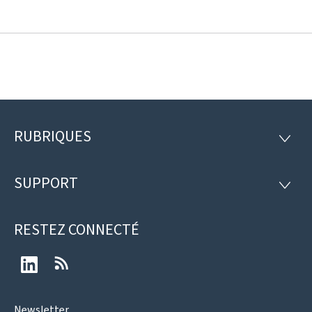
RUBRIQUES
Pied
RUBRI
de
SUPPORT
SUPP
page
RESTEZ CONNECTÉ
LinkedIn
RSS
Newsletter