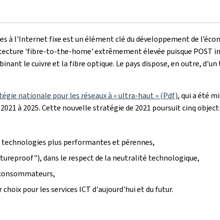
rises à l'Internet fixe est un élément clé du développement de l’éc
hitecture 'fibre-to-the-home' extrêmement élevée puisque POST inve
nant le cuivre et la fibre optique. Le pays dispose, en outre, d'un
tégie nationale pour les réseaux à « ultra-haut » (Pdf)
, qui a été m
2021 à 2025. Cette nouvelle stratégie de 2021 poursuit cinq objectif
s technologies plus performantes et pérennes,
tureproof"), dans le respect de la neutralité technologique,
s consommateurs,
ix pour les services ICT d'aujourd'hui et du futur.