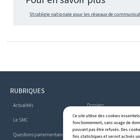
Stratégie nationale pour les réseaux de communicat
Pied
RUBRIQUES
de
Actualités
Dossiers
page
Ce site utilise des cookies essentie
Le SMC
Législation
fonctionnement, sans usage de donné
pouvant pas être refusés. Des cookie
Questions parlementaires
Annuaire
fins statistiques et seront activés u