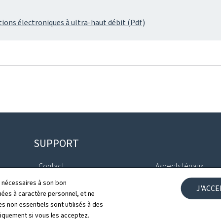
ions électroniques à ultra-haut débit (Pdf)
SUPPORT
Contact
Aspects légaux
ls nécessaires à son bon
J'ACC
Plan du site
Déclaration d'access
es à caractère personnel, et ne
s non essentiels sont utilisés à des
À propos du site
Gestion des cookies
niquement si vous les acceptez.