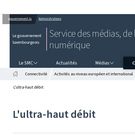
gouvernement.lu
Administrations
Service des médias, de l
Le gouvernement
numérique
luxembourgeois
LE SMC
MÉDIAS
CO
Le SMC
Actualités
Médias
C
Connectivité
Activités au niveau européen et international
Accueil
L'ultra-haut débit
L'ultra-haut débit